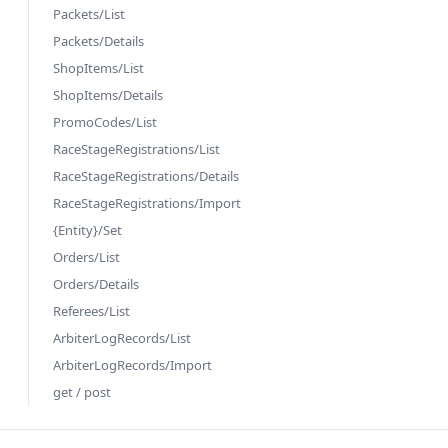
Packets/List
Packets/Details
ShopItems/List
ShopItems/Details
PromoCodes/List
RaceStageRegistrations/List
RaceStageRegistrations/Details
RaceStageRegistrations/Import
{Entity}/Set
Orders/List
Orders/Details
Referees/List
ArbiterLogRecords/List
ArbiterLogRecords/Import
get / post