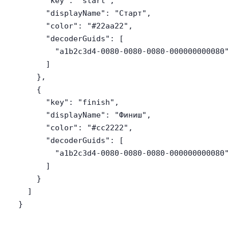
      "key": "start",

      "displayName": "Старт",

      "color": "#22aa22",

      "decoderGuids": [

        "a1b2c3d4-0080-0080-0080-000000000080"
      ]

    },

    {

      "key": "finish",

      "displayName": "Финиш",

      "color": "#cc2222",

      "decoderGuids": [

        "a1b2c3d4-0080-0080-0080-000000000080"
      ]

    }

  ]

}