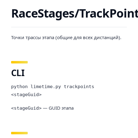
RaceStages/TrackPoin
Точки трассы этапа (общие для всех дистанций).
CLI
python limetime.py trackpoints
<stageGuid>
— GUID этапа
<stageGuid>