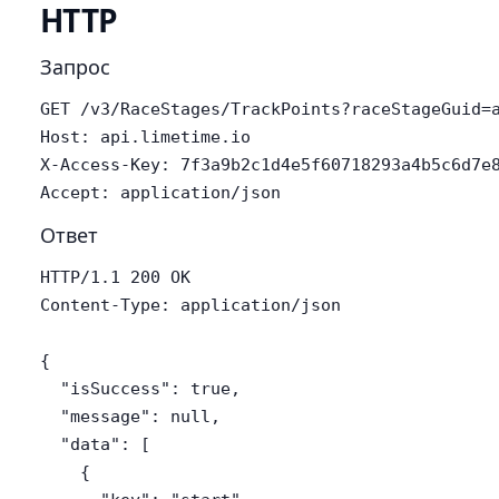
HTTP
Запрос
GET /v3/RaceStages/TrackPoints?raceStageGuid=a
Host: api.limetime.io

X-Access-Key: 7f3a9b2c1d4e5f60718293a4b5c6d7e8
Accept: application/json
Ответ
HTTP/1.1 200 OK

Content-Type: application/json

{

  "isSuccess": true,

  "message": null,

  "data": [

    {
