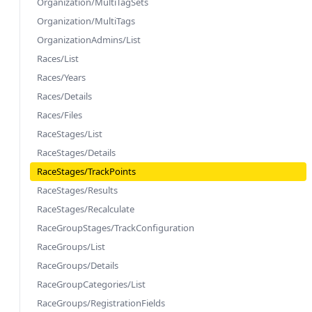
Organization/MultiTagSets
Organization/MultiTags
OrganizationAdmins/List
Races/List
Races/Years
Races/Details
Races/Files
RaceStages/List
RaceStages/Details
RaceStages/TrackPoints
RaceStages/Results
RaceStages/Recalculate
RaceGroupStages/TrackConfiguration
RaceGroups/List
RaceGroups/Details
RaceGroupCategories/List
RaceGroups/RegistrationFields