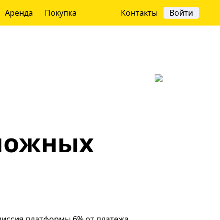
Аренда
Покупка
Контакты
Войти
ложных
миссия платформы 6% от платежа