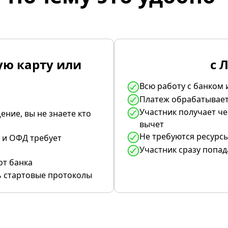
ую карту или
с 
Всю работу с банком 
Платеж обрабатывает
Участник получает че
ение, вы не знаете кто
вычет
Не требуются ресурс
 и ОФД требует
Участник сразу попад
от банка
 стартовые протоколы