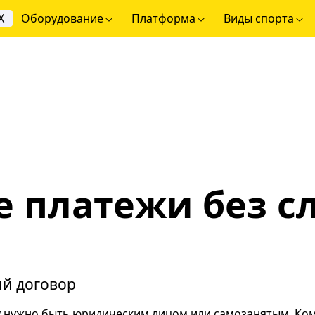
Х
Оборудование
Платформа
Виды спорта
 платежи без с
ий договор
у нужно быть юридическим лицом или самозанятым. Ко