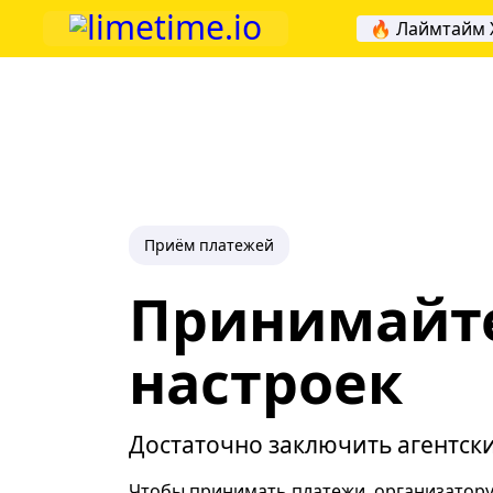
🔥 Лаймтайм 
Приём платежей
Принимайте
настроек
Достаточно заключить агентск
Чтобы принимать платежи, организатор