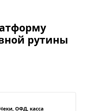
латформу
евной рутины
Чеки, ОФД, касса