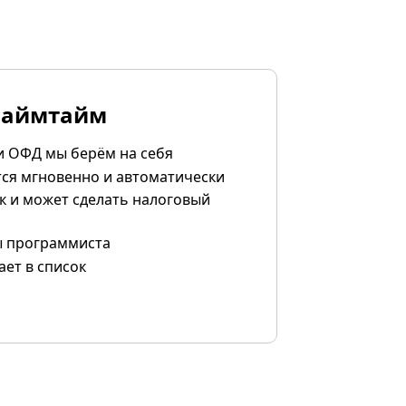
Лаймтайм
и ОФД мы берём на себя
ся мгновенно и автоматически
к и может сделать налоговый
ы программиста
ает в список