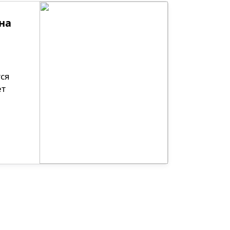
на
тся
ет