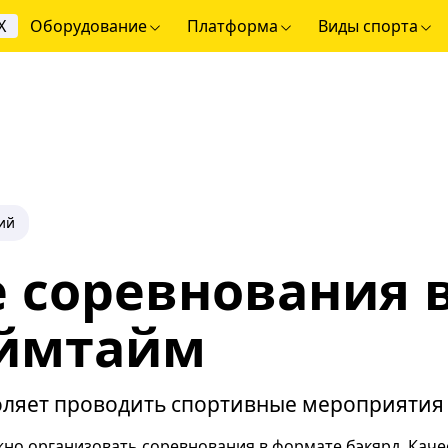
Х
Оборудование
Платформа
Виды спорта
ий
 соревнования 
аймтайм
ляет проводить спортивные мероприятия 
о организовать соревнования в формате бэкярд. Каче