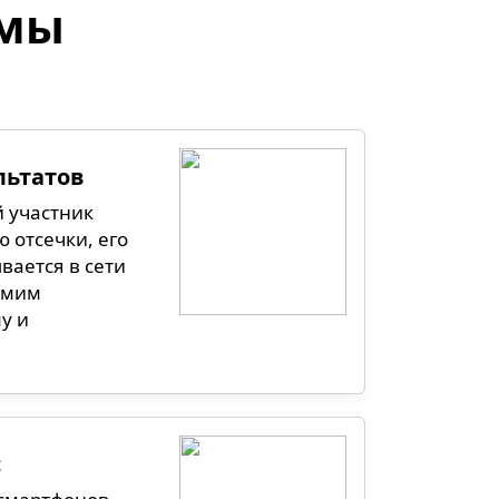
рмы
льтатов
й участник
 отсечки, его
вается в сети
самим
у и
с