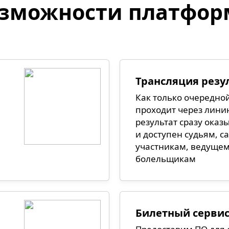
зможности платфо
Трансляция резу
Как только очередно
проходит через линию
результат сразу оказы
и доступен судьям, 
участникам, ведущем
болельщикам
Билетный серви