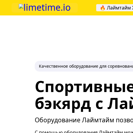
🔥 Лаймтайм 
Качественное оборудование для соревнован
Спортивные
бэкярд с Л
Оборудование Лаймтайм позво
С помощью оборудования Лаймтайм можн