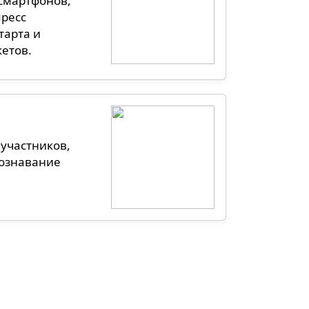
смартфонов,
пресс
тарта и
кетов.
участников,
познавание