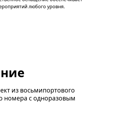
мероприятий любого уровня.
ание
лект из восьмипортового
го номера с одноразовым