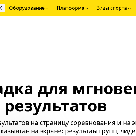
Х
Оборудование
Платформа
Виды спорта
дка для мгнов
 результатов
ультатов на страницу соревнования и на 
азывтаь на экране: результаы групп, лиде