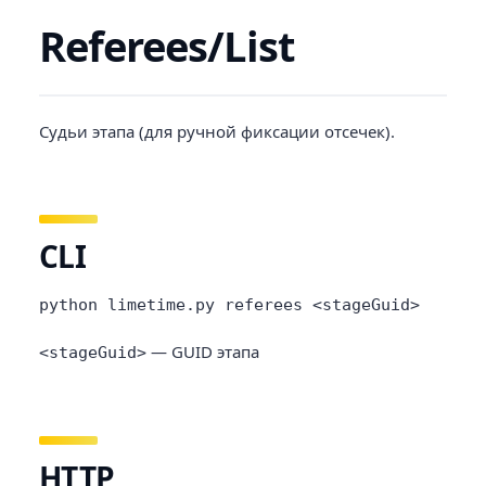
Referees/List
Судьи этапа (для ручной фиксации отсечек).
CLI
python limetime.py referees <stageGuid>
— GUID этапа
<stageGuid>
HTTP