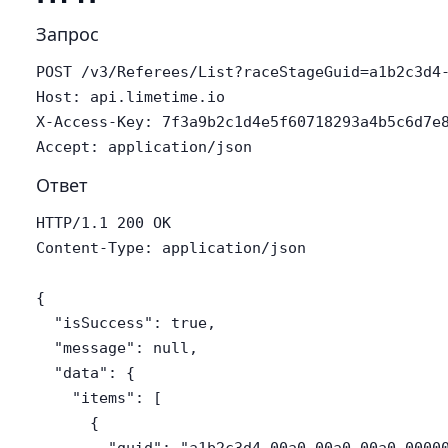
Запрос
POST /v3/Referees/List?raceStageGuid=a1b2c3d4-
Host: api.limetime.io

X-Access-Key: 7f3a9b2c1d4e5f60718293a4b5c6d7e8
Accept: application/json
Ответ
HTTP/1.1 200 OK

Content-Type: application/json

{

  "isSuccess": true,

  "message": null,

  "data": {

    "items": [

      {
