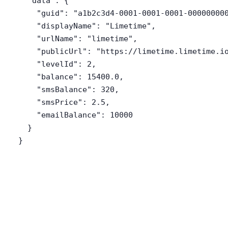
  "data": {

    "guid": "a1b2c3d4-0001-0001-0001-000000000
    "displayName": "Limetime",

    "urlName": "limetime",

    "publicUrl": "https://limetime.limetime.io
    "levelId": 2,

    "balance": 15400.0,

    "smsBalance": 320,

    "smsPrice": 2.5,

    "emailBalance": 10000

  }

}