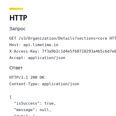
HTTP
Запрос
GET /v3/Organization/Details?sections=core HTT
Host: api.limetime.io

X-Access-Key: 7f3a9b2c1d4e5f60718293a4b5c6d7e8
Accept: application/json
Ответ
HTTP/1.1 200 OK

Content-Type: application/json

{

  "isSuccess": true,

  "message": null,
