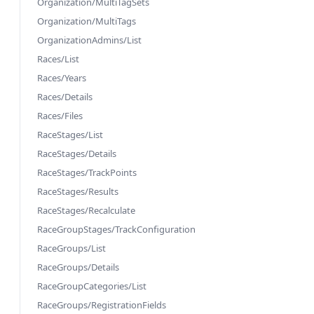
Organization/MultiTagSets
Organization/MultiTags
OrganizationAdmins/List
Races/List
Races/Years
Races/Details
Races/Files
RaceStages/List
RaceStages/Details
RaceStages/TrackPoints
RaceStages/Results
RaceStages/Recalculate
RaceGroupStages/TrackConfiguration
RaceGroups/List
RaceGroups/Details
RaceGroupCategories/List
RaceGroups/RegistrationFields