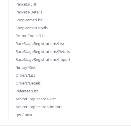
Packets/List
Packets/Details
ShopItems/List
ShopItems/Details
PromoCodes/List
RaceStageRegistrations/List
RaceStageRegistrations/Details
RaceStageRegistrations/Import
{Entity}/Set
Orders/List
Orders/Details
Referees/List
ArbiterLogRecords/List
ArbiterLogRecords/Import
get / post