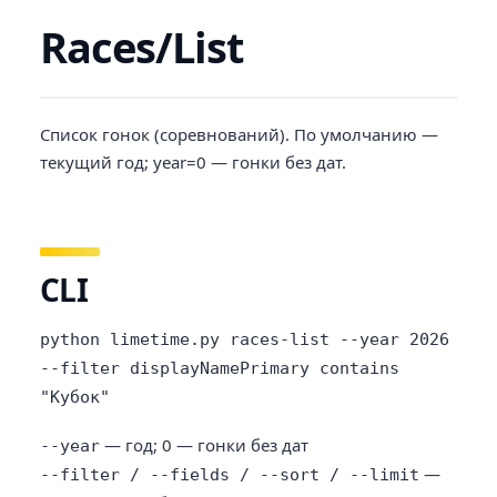
Races/List
Список гонок (соревнований). По умолчанию —
текущий год; year=0 — гонки без дат.
CLI
python limetime.py races-list --year 2026
--filter displayNamePrimary contains
"Кубок"
— год; 0 — гонки без дат
--year
—
--filter / --fields / --sort / --limit