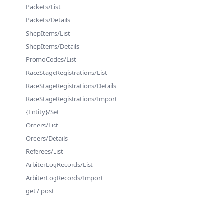
Packets/List
Packets/Details
ShopItems/List
ShopItems/Details
PromoCodes/List
RaceStageRegistrations/List
RaceStageRegistrations/Details
RaceStageRegistrations/Import
{Entity}/Set
Orders/List
Orders/Details
Referees/List
ArbiterLogRecords/List
ArbiterLogRecords/Import
get / post