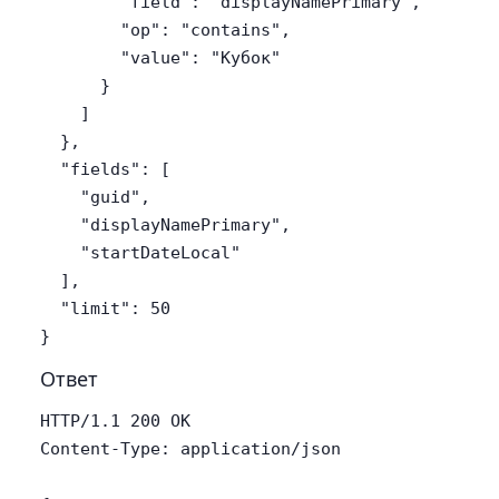
        "field": "displayNamePrimary",

        "op": "contains",

        "value": "Кубок"

      }

    ]

  },

  "fields": [

    "guid",

    "displayNamePrimary",

    "startDateLocal"

  ],

  "limit": 50

}
Ответ
HTTP/1.1 200 OK

Content-Type: application/json
