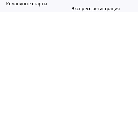
Командные старты
Экспресс регистрация
Эстафеты
Ручное судейство и
Этапы и кубки
штрафы
Виды спорта
Сравнение
Массовые забеги
vs Нидерланды
Локальные забеги
vs Race Result
Трейлы
vs Timing Sense
Скайранинг
vs Chronotrack
Северная ходьба
vs Feibot
Гонки с препятствиями
OCR
Пожарно прикладной
спорт