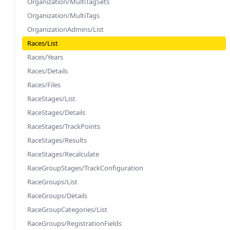
Organization/MultiTagSets
Organization/MultiTags
OrganizationAdmins/List
Races/List
Races/Years
Races/Details
Races/Files
RaceStages/List
RaceStages/Details
RaceStages/TrackPoints
RaceStages/Results
RaceStages/Recalculate
RaceGroupStages/TrackConfiguration
RaceGroups/List
RaceGroups/Details
RaceGroupCategories/List
RaceGroups/RegistrationFields