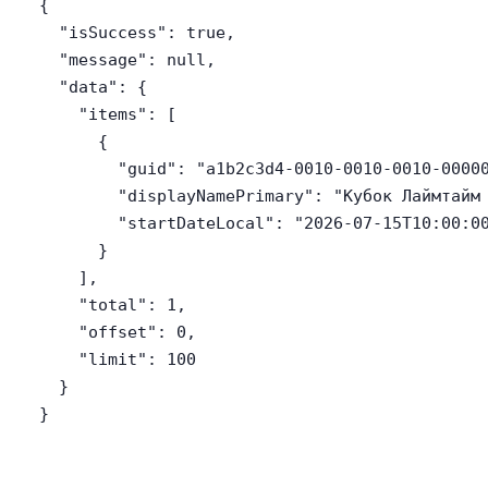
{

  "isSuccess": true,

  "message": null,

  "data": {

    "items": [

      {

        "guid": "a1b2c3d4-0010-0010-0010-00000
        "displayNamePrimary": "Кубок Лаймтайм 
        "startDateLocal": "2026-07-15T10:00:00
      }

    ],

    "total": 1,

    "offset": 0,

    "limit": 100

  }

}