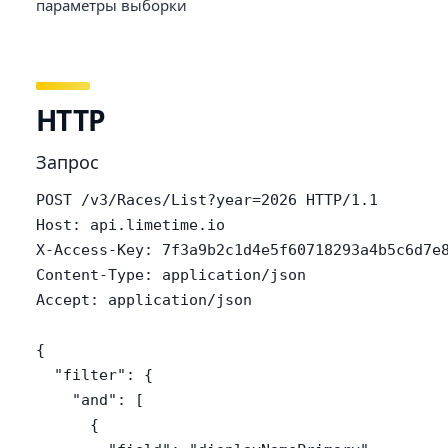
параметры выборки
HTTP
Запрос
POST /v3/Races/List?year=2026 HTTP/1.1

Host: api.limetime.io

X-Access-Key: 7f3a9b2c1d4e5f60718293a4b5c6d7e8
Content-Type: application/json

Accept: application/json

{

  "filter": {

    "and": [

      {
