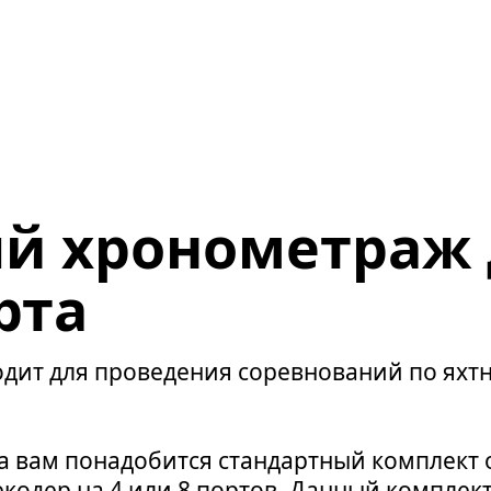
й хронометраж 
рта
дит для проведения соревнований по яхтн
 вам понадобится стандартный комплект 
кодер на 4 или 8 портов. Данный комплект