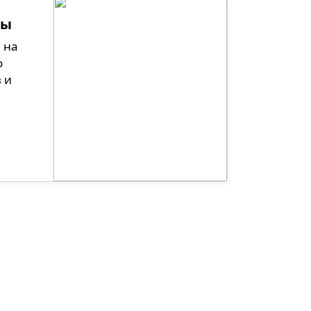
ны
 на
о
 и