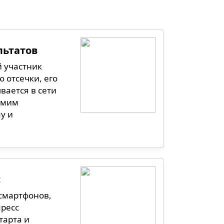
льтатов
й участник
 отсечки, его
вается в сети
самим
у и
с
смартфонов,
пресс
тарта и