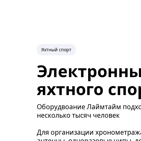
Яхтный спорт
Электронны
яхтного спо
Оборудвоание Лаймтайм
подхо
несколько тысяч человек
Для организации хронометража
антенны, одноразовые чипы, де