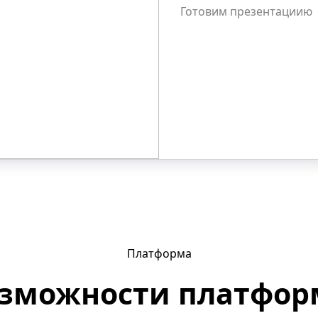
Готовим презентациию
Платформа
зможности платфо