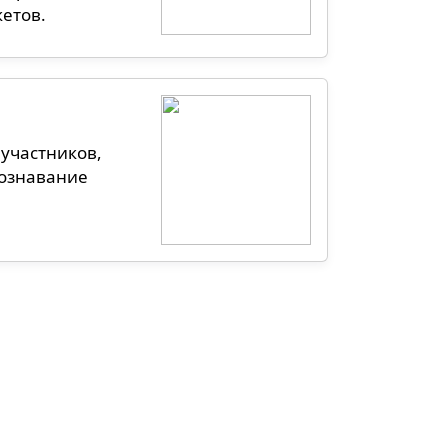
кетов.
участников,
познавание