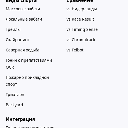
Виды спорта
Сравнение
Массовые забеги
vs Нидерланды
Локальные забеги
vs Race Result
Трейлы
vs Timing Sense
Скайранинг
vs Chronotrack
Северная ходьба
vs Feibot
Гонки с препятствиями
OCR
Пожарно прикладной
спорт
Триатлон
Backyard
Интеграция
Трансляция результатов