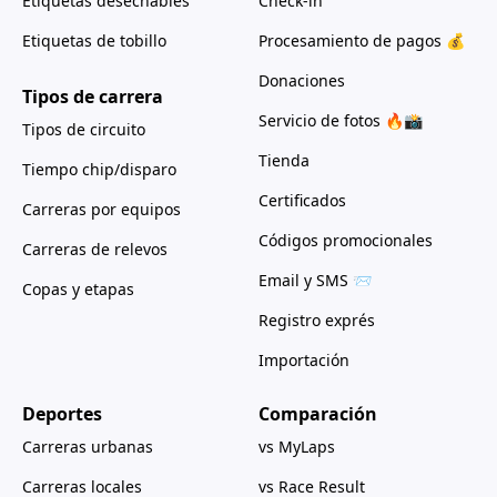
Etiquetas desechables
Check-in
Etiquetas de tobillo
Procesamiento de pagos 💰
Donaciones
Tipos de carrera
Servicio de fotos 🔥📸
Tipos de circuito
Tienda
Tiempo chip/disparo
Certificados
Carreras por equipos
Códigos promocionales
Carreras de relevos
Email y SMS 📨
Copas y etapas
Registro exprés
Importación
Deportes
Comparación
Carreras urbanas
vs MyLaps
Carreras locales
vs Race Result